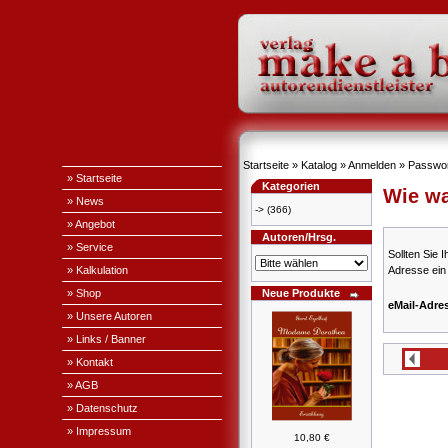
Startseite
»
Katalog
»
Anmelden
»
Passwor
» Startseite
Kategorien
Wie wa
» News
->
(366)
» Angebot
Autoren/Hrsg.
» Service
Sollten Sie 
» Kalkulation
Adresse ein
» Shop
Neue Produkte
eMail-Adre
» Unsere Autoren
» Links / Banner
» Kontakt
» AGB
» Datenschutz
» Impressum
10,80 €