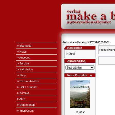
Startseite
»
Katalog
»
9783940218001
» Startseite
Kategorien
Produkt wurd
» News
->
(366)
» Angebot
Autoren/Hrsg.
» Service
» Kalkulation
» Shop
Neue Produkte
» Unsere Autoren
» Links / Banner
» Kontakt
» AGB
» Datenschutz
» Impressum
11,80 €