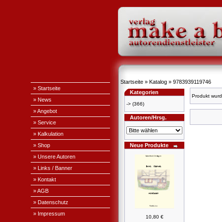
Startseite
»
Katalog
»
9783939119746
» Startseite
Kategorien
Produkt wurd
» News
->
(366)
» Angebot
Autoren/Hrsg.
» Service
» Kalkulation
» Shop
Neue Produkte
» Unsere Autoren
» Links / Banner
» Kontakt
» AGB
» Datenschutz
» Impressum
10,80 €