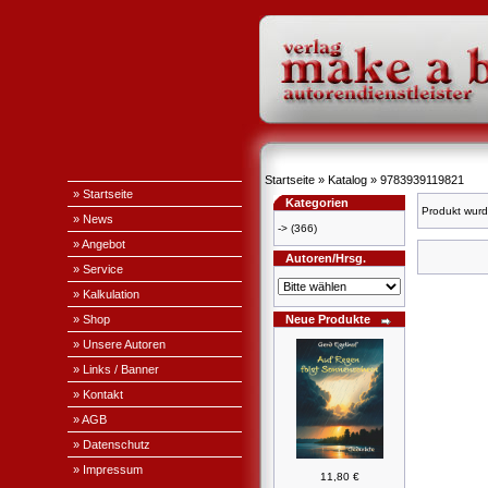
Startseite
»
Katalog
»
9783939119821
» Startseite
Kategorien
Produkt wurd
» News
->
(366)
» Angebot
Autoren/Hrsg.
» Service
» Kalkulation
» Shop
Neue Produkte
» Unsere Autoren
» Links / Banner
» Kontakt
» AGB
» Datenschutz
» Impressum
11,80 €