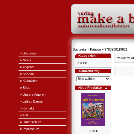
Startseite
»
Katalog
»
9783939119821
» Startseite
Kategorien
Produkt wurd
» News
->
(366)
» Angebot
Autoren/Hrsg.
» Service
» Kalkulation
» Shop
Neue Produkte
» Unsere Autoren
» Links / Banner
» Kontakt
» AGB
» Datenschutz
» Impressum
9,80 €