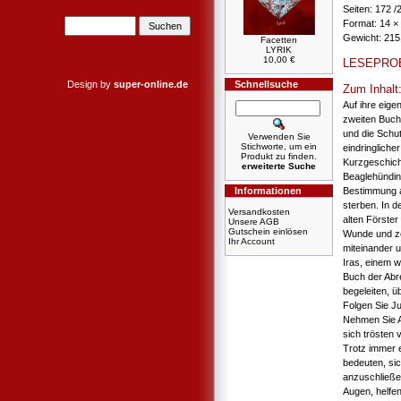
Seiten: 172 
Format: 14 ×
Gewicht: 215
Facetten
LYRIK
10,00 €
LESEPRO
Design by
super-online.de
Schnellsuche
Zum Inhalt
Auf ihre eige
zweiten Buch
und die Schut
Verwenden Sie
Stichworte, um ein
eindringliche
Produkt zu finden.
Kurzgeschich
erweiterte Suche
Beaglehündin 
Informationen
Bestimmung a
sterben. In 
Versandkosten
alten Förster
Unsere AGB
Gutschein einlösen
Wunde und ze
Ihr Account
miteinander 
Iras, einem 
Buch der Abre
begeleiten, ü
Folgen Sie Ju
Nehmen Sie A
sich trösten
Trotz immer 
bedeuten, sic
anzuschließen
Augen, helfe