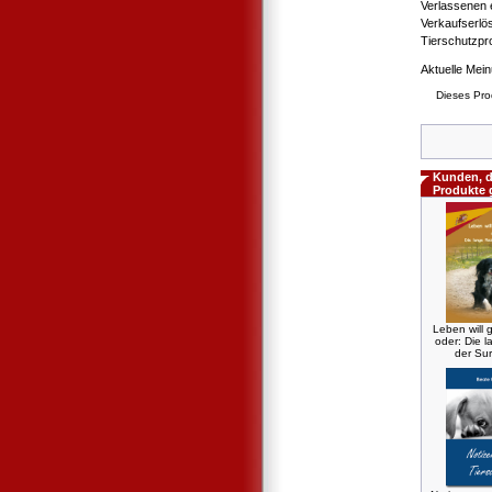
Verlassenen 
Verkaufserl
Tierschutzpr
Aktuelle Mei
Dieses Pro
Kunden, d
Produkte 
Leben will g
oder: Die l
der Sur