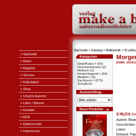
Startseite
»
Katalog
»
Belletristik
»
Erzähl
» Startseite
Morge
Kategorien
» News
[ISBN: 39391
Geist/Kultur->
(54)
Geschenkservice
(2)
» Angebot
Hörbuch
(1)
Kinder/Jugend->
(34)
» Service
Medizin->
(2)
Sachbuch->
(273)
» Kalkulation
Schulbuch
» Shop
Autoren/Hrsg.
» Unsere Autoren
» Links / Banner
Neue Produkte
» Kontakt
+ + + ERLÖS
komm
» AGB
Autorin: Beat
» Datenschutz
Geschichten 
Leben
» Impressum
Einband: Pa