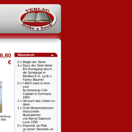
6,80
Warenkorb
€
2 x
Magie der Sinne
4 x
Dass der Stein blühe
Ein Rundgang durch
die Synagoge in
Mediasch m. Lyrik v.
Fanny Bäumel
2 x
I didn't want to lose
you!
An American CIA-
Captain in Germany
1963
1 x
Versuch das Leben zu
üben
1 x
Ovid Metamorphosen
Holzschnitt-
Illustrationen
stellung
von Bernd Salomon
 Bild.
Lyon 1559
5 x
Insprook op Platt
un anner Stremels un