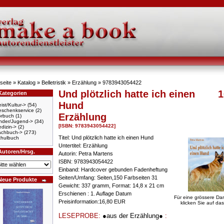
seite
»
Katalog
»
Belletristik
»
Erzählung
»
9783943054422
Und plötzlich hatte ich einen
1
Kategorien
Hund
ist/Kultur->
(54)
schenkservice
(2)
Erzählung
örbuch
(1)
nder/Jugend->
(34)
[ISBN: 9783943054422]
dizin->
(2)
achbuch->
(273)
Titel: Und plötzlich hatte ich einen Hund
hulbuch
Untertitel: Erzählung
Autoren/Hrsg.
Autorin: Petra Martens
ISBN: 9783943054422
Einband: Hardcover gebunden Fadenheftung
Seiten/Umfang: Seiten,150 Farbseiten 31
Neue Produkte
Gewicht: 337 gramm, Format: 14,8 x 21 cm
Erschienen : 1. Auflage Datum
Für eine grössere Dar
Preisinformation:16,80 EUR
klicken Sie auf das
LESEPROBE:
●aus der Erzählung●
: