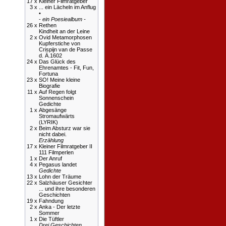
17 x
Kleiner Filmratgeber
3 x
... ein Lächeln im Anflug
•
-
ein Poesiealbum -
26 x
Rethen
Kindheit an der Leine
2 x
Ovid Metamorphosen
Kupferstiche von
Crispijn van de Passe
d. Ä.1602
24 x
Das Glück des
Ehrenamtes - Fit, Fun,
Fortuna
23 x
SO! Meine kleine
Biografie
11 x
Auf Regen folgt
Sonnenschein
Gedichte
1 x
Abgesänge
Stromaufwärts
(LYRIK)
2 x
Beim Absturz war sie
nicht dabei.
Erzählung
17 x
Kleiner Filmratgeber II
111 Filmperlen
1 x
Der Anruf
4 x
Pegasus landet
Gedichte
13 x
Lohn der Träume
22 x
Salzhäuser Gesichter
... und ihre besonderen
Geschichten
19 x
Fahndung
2 x
Anka - Der letzte
Sommer
1 x
Die Tüftler
Drei Geschichten