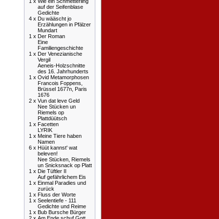
1 x
Wie ein Schmetterling
auf der Seifenblase
Gedichte
4 x
Du wääscht jo
Erzählungen in Pfälzer
Mundart
1 x
Der Roman
Eine
Familiengeschichte
1 x
Der Venezianische
Vergil
Aeneis-Holzschnitte
des 16. Jahrhunderts
1 x
Ovid Metamorphosen
Francois Foppens,
Brüssel 1677n, Paris
1676
2 x
Vun dat leve Geld
Nee Stücken un
Riemels op
Plattdüütsch
1 x
Facetten
LYRIK
1 x
Meine Tiere haben
Namen
6 x
Hüüt kannst' wat
beleven!
Nee Stücken, Riemels
un Snicksnack op Platt
1 x
Die Tüftler II
Auf gefährlichem Eis
1 x
Einmal Paradies und
zurück
1 x
Fluss der Worte
1 x
Seelentiefe - 111
Gedichte und Reime
1 x
Bub Bursche Bürger
2 x
Am Ende schuf Gott ...