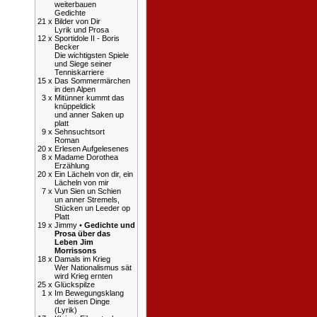
weiterbauen
Gedichte
21 x
Bilder von Dir
Lyrik und Prosa
12 x
Sportidole II - Boris
Becker
Die wichtigsten Spiele
und Siege seiner
Tenniskarriere
15 x
Das Sommermärchen
in den Alpen
3 x
Mitünner kummt das
knüppeldick
und anner Saken up
platt
9 x
Sehnsuchtsort
Roman
20 x
Erlesen Aufgelesenes
8 x
Madame Dorothea
Erzählung
20 x
Ein Lächeln von dir, ein
Lächeln von mir
7 x
Vun Sien un Schien
un anner Stremels,
Stücken un Leeder op
Platt
19 x
Jimmy •
Gedichte und
Prosa über das
Leben Jim
Morrissons
18 x
Damals im Krieg
Wer Nationalismus sät
wird Krieg ernten
25 x
Glückspilze
1 x
Im Bewegungsklang
der leisen Dinge
(Lyrik)