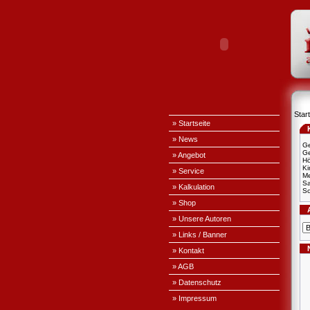
Start
» Startseite
» News
Ge
Ge
» Angebot
H
Ki
» Service
Me
S
» Kalkulation
Sc
» Shop
» Unsere Autoren
» Links / Banner
» Kontakt
» AGB
» Datenschutz
» Impressum