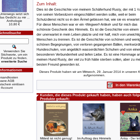
Zum Inhalt:
Dies ist die Geschichte von meinem Schäferhund Rusty, der mit 1 
Unterwegs setzt sich
von seinen Vorbesitzern eingeschläfert werden sollte, weil er beim
das Gedicht zu mir ...
Schutzdienst nicht so in den Ärmel gebissen hat, wie sie es erwartet
Anthologie
10,80 €
Für diese Menschen war er ein ›Wegwerf-Artikel‹ und für mich das
schönste Geschenk des Himmels. Es ist die Geschichte von einem
Schnellsuche
der unerwartet in mein Leben platzte und mir half, mich von unwichti
Menschen zu trennen. Es ist die Geschichte von schönen und weni
schönen Begegnungen, von verloren gegangenen Bällen, merkwürd
Hundeschulen, von angeblich wasserdichten Schuhen und von eine
Verwenden Sie
besonderen Verbundenheit und tiefen Liebe. Es ist eine Hommage a
Stichworte, um ein
Produkt zu finden.
meinen Hund Rusty, der viel zu früh hätte sterben sollen, aber zu m
erweiterte Suche
besten Freund geworden ist.
Informationen
Dieses Produkt haben wir am Mittwoch, 29. Januar 2014 in unseren 
aufgenommen.
rsandkosten
nsere AGB
tschein einlösen
r Account
Kunden, die dieses Produkt gekauft haben, haben auch fol
Produkte gekauft:
Mitleid ist nicht genug!
Im Auftrag des Himmels
Anka - Der le