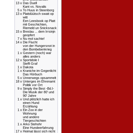
13 x
Das Duell
Kant vs. Novalis
5 x
To Huus in Steenborg
13 x
Plattdüütsch swatt op
witt
Een Leesbook op Platt
mit Geschichten,
Riemeld un Snicksnack
15 x
Breslau ... dem Irrsinjn
geopfert
7 x
Nu mol sachte!
14 x
Die Flucht
von der Hungersnot in
den Bombebenkrieg
1 x
Gestern (noch) war
alles anders
12 x
Sportidole I
Steffi Graf
1 x
Dakota
1 x
Kraniche im Gegenlicht
Das Hörbuch
5 x
Unnerwegs opsammelt
18 x
Unterges im Ehrenamt
Politik vor Ort
9 x
Simply the Best -Bd.I-
Die Musik der 80' und
90' Jahre
1 x
Und plötzlich hatte ich
einen Hund
Erzählung
1 x
Ein Zoo in der
Wohnung
und andere
Tiergeschichten
1 x
Arko Stehohr
Eine Hundeerfahrung
17 x
Heimat lässt sich nicht