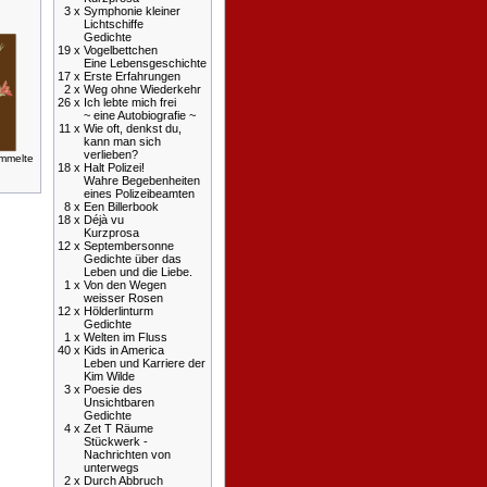
3 x
Symphonie kleiner
Lichtschiffe
Gedichte
19 x
Vogelbettchen
Eine Lebensgeschichte
17 x
Erste Erfahrungen
2 x
Weg ohne Wiederkehr
26 x
Ich lebte mich frei
~ eine Autobiografie ~
11 x
Wie oft, denkst du,
kann man sich
verlieben?
mmelte
18 x
Halt Polizei!
Wahre Begebenheiten
eines Polizeibeamten
8 x
Een Billerbook
18 x
Déjà vu
Kurzprosa
12 x
Septembersonne
Gedichte über das
Leben und die Liebe.
1 x
Von den Wegen
weisser Rosen
12 x
Hölderlinturm
Gedichte
1 x
Welten im Fluss
40 x
Kids in America
Leben und Karriere der
Kim Wilde
3 x
Poesie des
Unsichtbaren
Gedichte
4 x
Zet T Räume
Stückwerk -
Nachrichten von
unterwegs
2 x
Durch Abbruch