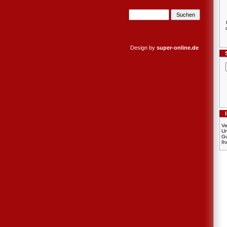
Design by
super-online.de
Ve
U
Gu
Ih