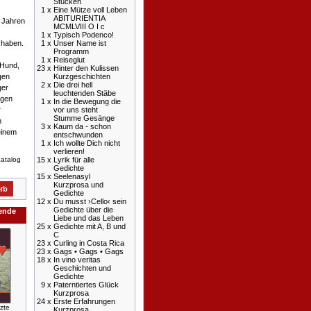
Stücken
1 x
Eine Mütze voll Leben
ABITURIENTIA
½ Jahren
MCMLVIII O I c
1 x
Typisch Podenco!
1 x
Unser Name ist
 haben.
Programm
1 x
Reiseglut
 Hund,
23 x
Hinter den Kulissen
Kurzgeschichten
gen
2 x
Die drei hell
ger
leuchtenden Stäbe
igen
1 x
In die Bewegung die
vor uns steht
r
Stumme Gesänge
n
3 x
Kaum da - schon
einem
entschwunden
1 x
Ich wollte Dich nicht
verlieren!
Katalog
15 x
Lyrik für alle
Gedichte
15 x
Seelenasyl
Kurzprosa und
Gedichte
12 x
Du musst ›Cello‹ sein
Gedichte über die
gende
Liebe und das Leben
25 x
Gedichte mit A, B und
C
23 x
Curling in Costa Rica
23 x
Gags • Gags • Gags
18 x
In vino veritas
Geschichten und
Gedichte
9 x
Paterntiertes Glück
Kurzprosa
24 x
Erste Erfahrungen
tzte
Kurzprosa