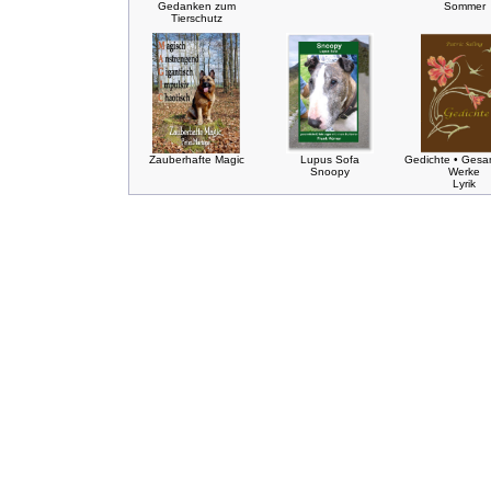
Gedanken zum
Sommer
Tierschutz
Zauberhafte Magic
Lupus Sofa
Gedichte • Gesa
Snoopy
Werke
Lyrik