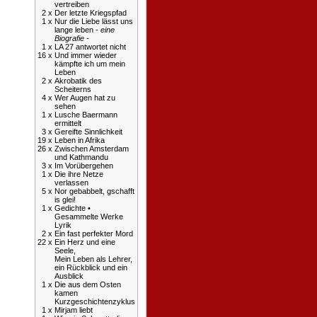
vertreiben
2 x
Der letzte Kriegspfad
1 x
Nur die Liebe lässt uns
lange leben -
eine
Biografie -
1 x
LA 27 antwortet nicht
16 x
Und immer wieder
kämpfte ich um mein
Leben
2 x
Akrobatik des
Scheiterns
4 x
Wer Augen hat zu
sehen
1 x
Lusche Baermann
ermittelt
3 x
Gereifte Sinnlichkeit
19 x
Leben in Afrika
26 x
Zwischen Amsterdam
und Kathmandu
3 x
Im Vorübergehen
1 x
Die ihre Netze
verlassen
5 x
Nor gebabbelt, gschafft
is glei!
1 x
Gedichte •
Gesammelte Werke
Lyrik
2 x
Ein fast perfekter Mord
22 x
Ein Herz und eine
Seele,
Mein Leben als Lehrer,
ein Rückblick und ein
Ausblick
1 x
Die aus dem Osten
kamen
Kurzgeschichtenzyklus
1 x
Mirjam liebt