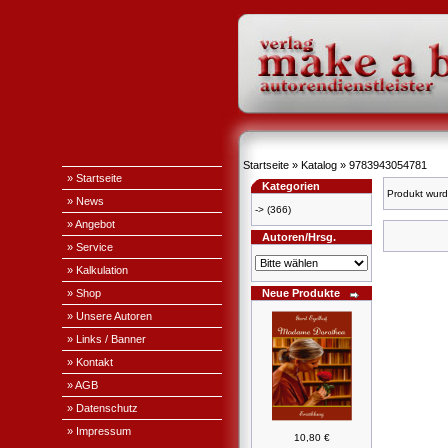
Startseite
»
Katalog
»
9783943054781
» Startseite
Kategorien
Produkt wurd
» News
->
(366)
» Angebot
Autoren/Hrsg.
» Service
» Kalkulation
» Shop
Neue Produkte
» Unsere Autoren
» Links / Banner
» Kontakt
» AGB
» Datenschutz
» Impressum
10,80 €