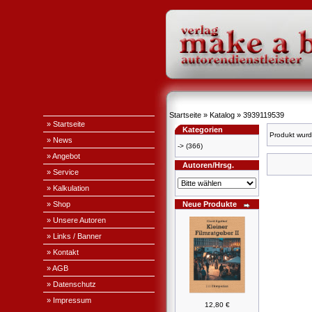
Startseite
»
Katalog
»
3939119539
» Startseite
Kategorien
Produkt wurd
» News
->
(366)
» Angebot
Autoren/Hrsg.
» Service
» Kalkulation
» Shop
Neue Produkte
» Unsere Autoren
» Links / Banner
» Kontakt
» AGB
» Datenschutz
» Impressum
12,80 €