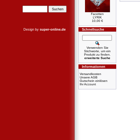
Facetten
LYRIK
10,00 €
Design by
super-online.de
Schnellsuche
Verwenden Sie
Stichworte, um ein
Produkt zu finden.
erweiterte Suche
Informationen
Versandkosten
Unsere AGB
Gutschein einlösen
Ihr Account