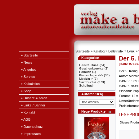
Startseite
»
Katalog
»
Belletristik
»
Lyrik
»
» Startseite
Der 5.
Kategorien
» News
[ISBN: 97839
Geist/Kultur->
(54)
Geschenkservice
(2)
» Angebot
Der 5. König
Hörbuch
(1)
Kinder/Jugend->
(34)
Autor: Manfr
» Service
Medizin->
(2)
ISBN: 3-9391
Sachbuch->
(273)
» Kalkulation
Schulbuch
ISBN: 97839
» Shop
Einband: Pape
Autoren/Hrsg.
Format: 12 x
» Unsere Autoren
Unveränderte
» Links / Banner
Preisinforma
Neue Produkte
» Kontakt
LESEPRO
» AGB
Dieses Produ
» Datenschutz
» Impressum