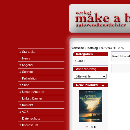
Startseite
»
Katalog
»
9783939119876
» Startseite
Kategorien
Produkt wurd
» News
->
(366)
» Angebot
Autoren/Hrsg.
» Service
» Kalkulation
» Shop
Neue Produkte
» Unsere Autoren
» Links / Banner
» Kontakt
» AGB
» Datenschutz
» Impressum
11,80 €