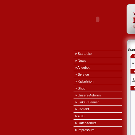
Start
» Startseite
» News
->
» Angebot
» Service
» Kalkulation
» Shop
» Unsere Autoren
» Links / Banner
» Kontakt
» AGB
» Datenschutz
» Impressum