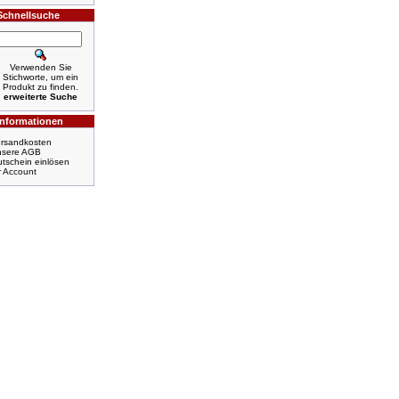
Schnellsuche
Verwenden Sie
Stichworte, um ein
Produkt zu finden.
erweiterte Suche
Informationen
rsandkosten
nsere AGB
tschein einlösen
r Account