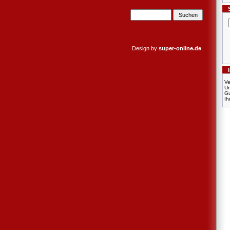
Design by
super-online.de
Ve
U
Gu
Ih