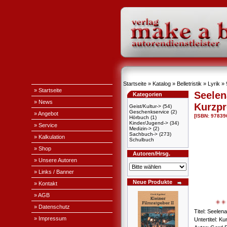
Startseite
»
Katalog
»
Belletristik
»
Lyrik
»
» Startseite
Seelen
Kategorien
» News
Kurzpr
Geist/Kultur->
(54)
Geschenkservice
(2)
» Angebot
[ISBN: 9783
Hörbuch
(1)
Kinder/Jugend->
(34)
» Service
Medizin->
(2)
Sachbuch->
(273)
» Kalkulation
Schulbuch
» Shop
Autoren/Hrsg.
» Unsere Autoren
» Links / Banner
Neue Produkte
» Kontakt
» AGB
+ + + 
» Datenschutz
Titel: Seelen
» Impressum
Untertitel: K