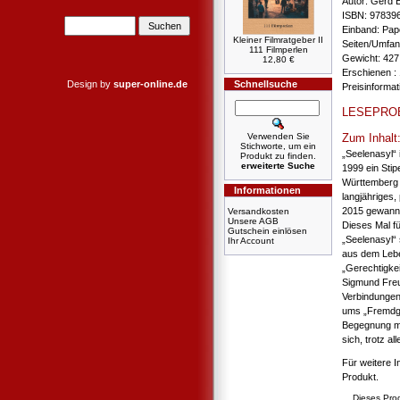
Autor: Gerd 
ISBN: 97839
Einband: Pa
Kleiner Filmratgeber II
Seiten/Umfan
111 Filmperlen
Gewicht: 427
12,80 €
Erschienen : 
Design by
super-online.de
Schnellsuche
Preisinforma
LESEPRO
Verwenden Sie
Zum Inhalt
Stichworte, um ein
„Seelenasyl“ 
Produkt zu finden.
erweiterte Suche
1999 ein Sti
Württemberg a
Informationen
langjähriges,
2015 gewann 
Versandkosten
Unsere AGB
Dieses Mal für
Gutschein einlösen
„Seelenasyl“
Ihr Account
aus dem Lebe
„Gerechtigkei
Sigmund Freu
Verbindungen
ums „Fremdge
Begegnung mi
sich, trotz al
Für weitere I
Produkt.
Dieses Prod