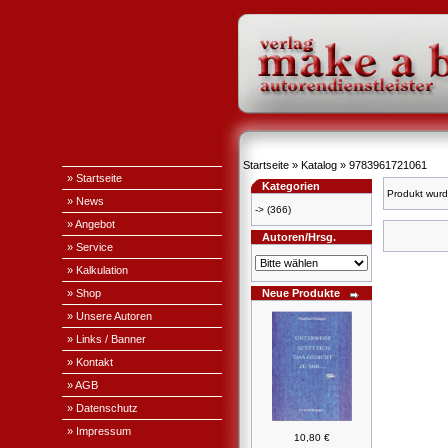
Startseite
»
Katalog
»
9783961721061
» Startseite
Kategorien
Produkt wurd
» News
->
(366)
» Angebot
Autoren/Hrsg.
» Service
» Kalkulation
» Shop
Neue Produkte
» Unsere Autoren
» Links / Banner
» Kontakt
» AGB
» Datenschutz
» Impressum
10,80 €