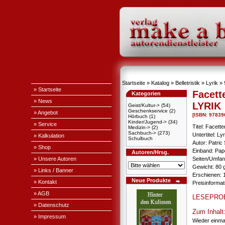
Startseite
»
Katalog
»
Belletristik
»
Lyrik
»
» Startseite
Facett
Kategorien
» News
LYRIK
Geist/Kultur->
(54)
Geschenkservice
(2)
» Angebot
[ISBN: 9783
Hörbuch
(1)
Kinder/Jugend->
(34)
» Service
Titel: Facette
Medizin->
(2)
Sachbuch->
(273)
Untertitel: Lyr
» Kalkulation
Schulbuch
Autor: Patri
» Shop
Einband: Pa
Autoren/Hrsg.
» Unsere Autoren
Seiten/Umfan
Gewicht: 80 
» Links / Banner
Erschienen: 1
Neue Produkte
» Kontakt
Preisinformat
» AGB
LESEPRO
» Datenschutz
Zum Inhalt
» Impressum
Wieder einmal