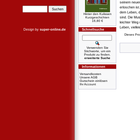
seinem neuen
erloschen ist
dem Leben, d
Hinter den Kulissen
sind. Die Mus
Kurzgeschichten
16,80 €
leichter Weg 
Leben, viell
Design by
super-online.de
Schnellsuche
Dieses Pro
Verwenden Sie
Stichworte, um ein
Produkt zu finden.
erweiterte Suche
Informationen
Versandkosten
Unsere AGB
Gutschein einlösen
Ihr Account