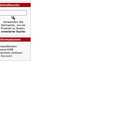
Schnellsuche
Verwenden Sie
Stichworte, um ein
Produkt zu finden.
erweiterte Suche
Informationen
rsandkosten
nsere AGB
tschein einlösen
r Account