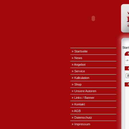
Start
» Startseite
» News
->
» Angebot
» Service
» Kalkulation
» Shop
» Unsere Autoren
» Links / Banner
» Kontakt
» AGB
» Datenschutz
» Impressum