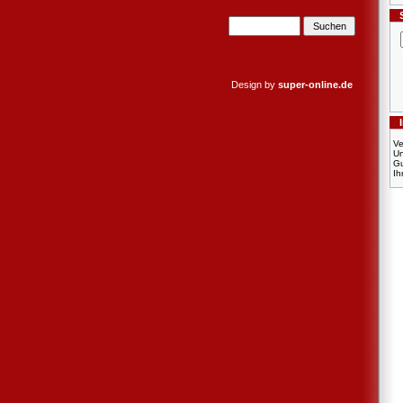
Design by
super-online.de
Ve
U
Gu
Ih