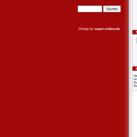
Design by
super-online.de
Ve
U
Gu
Ih