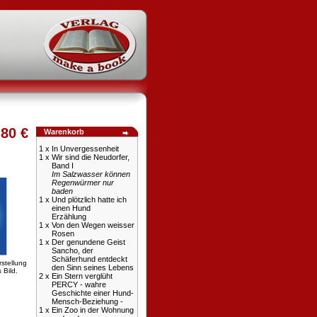
,80 €
Warenkorb
1 x
In Unvergessenheit
1 x
Wir sind die Neudorfer,
Band I
Im Salzwasser können
Regenwürmer nur
baden
1 x
Und plötzlich hatte ich
einen Hund
Erzählung
1 x
Von den Wegen weisser
Rosen
1 x
Der genundene Geist
Sancho, der
Schäferhund entdeckt
rstellung
den Sinn seines Lebens
 Bild.
2 x
Ein Stern verglüht
PERCY - wahre
Geschichte einer Hund-
Mensch-Beziehung -
1 x
Ein Zoo in der Wohnung