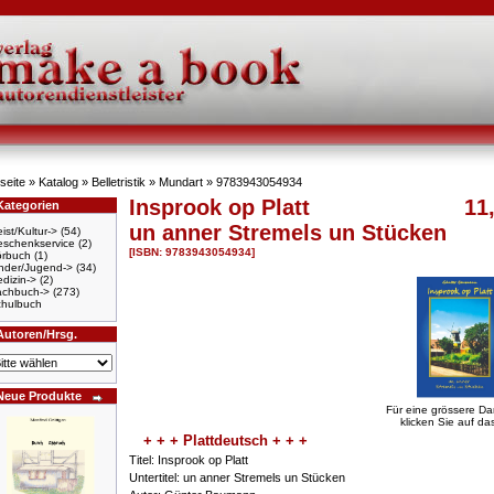
seite
»
Katalog
»
Belletristik
»
Mundart
»
9783943054934
Insprook op Platt
11
Kategorien
un anner Stremels un Stücken
ist/Kultur->
(54)
schenkservice
(2)
[ISBN: 9783943054934]
örbuch
(1)
nder/Jugend->
(34)
dizin->
(2)
achbuch->
(273)
hulbuch
Autoren/Hrsg.
Neue Produkte
Für eine grössere Da
klicken Sie auf das
+ + + Plattdeutsch + + +
Titel: Insprook op Platt
Untertitel: un anner Stremels un Stücken