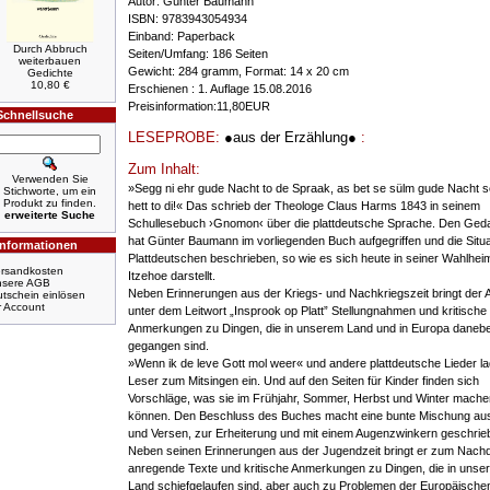
Autor: Günter Baumann
ISBN: 9783943054934
Einband: Paperback
Durch Abbruch
Seiten/Umfang: 186 Seiten
weiterbauen
Gewicht: 284 gramm, Format: 14 x 20 cm
Gedichte
10,80 €
Erschienen : 1. Auflage 15.08.2016
Preisinformation:11,80EUR
Schnellsuche
LESEPROBE:
●aus der Erzählung●
:
Zum Inhalt:
Verwenden Sie
»Segg ni ehr gude Nacht to de Spraak, as bet se sülm gude Nacht s
Stichworte, um ein
Produkt zu finden.
hett to di!« Das schrieb der Theologe Claus Harms 1843 in seinem
erweiterte Suche
Schullesebuch ›Gnomon‹ über die plattdeutsche Sprache. Den Ge
hat Günter Baumann im vorliegenden Buch aufgegriffen und die Situa
Informationen
Plattdeutschen beschrieben, so wie es sich heute in seiner Wahlhei
rsandkosten
Itzehoe darstellt.
nsere AGB
Neben Erinnerungen aus der Kriegs- und Nachkriegszeit bringt der 
tschein einlösen
r Account
unter dem Leitwort „Insprook op Platt” Stellungnahmen und kritische
Anmerkungen zu Dingen, die in unserem Land und in Europa daneb
gegangen sind.
»Wenn ik de leve Gott mol weer« und andere plattdeutsche Lieder l
Leser zum Mitsingen ein. Und auf den Seiten für Kinder finden sich
Vorschläge, was sie im Frühjahr, Sommer, Herbst und Winter mache
können. Den Beschluss des Buches macht eine bunte Mischung au
und Versen, zur Erheiterung und mit einem Augenzwinkern geschrie
Neben seinen Erinnerungen aus der Jugendzeit bringt er zum Nac
anregende Texte und kritische Anmerkungen zu Dingen, die in unse
Land schiefgelaufen sind, aber auch zu Problemen der Europäische