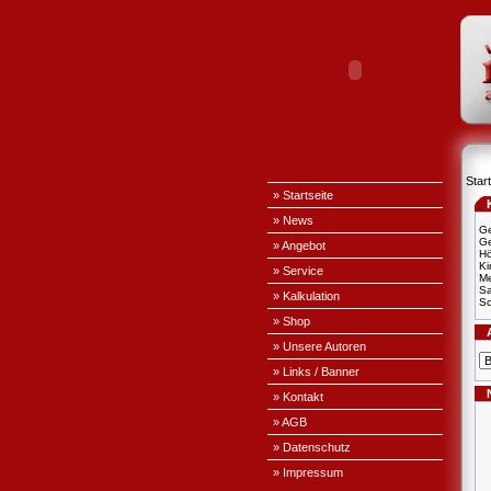
Start
» Startseite
» News
Ge
Ge
» Angebot
H
Ki
» Service
Me
S
» Kalkulation
Sc
» Shop
» Unsere Autoren
» Links / Banner
» Kontakt
» AGB
» Datenschutz
» Impressum