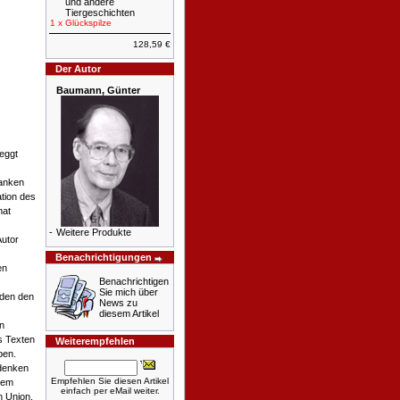
und andere
Tiergeschichten
1 x
Glückspilze
128,59 €
Der Autor
Baumann, Günter
eggt
danken
tion des
mat
-
Weitere Produkte
Autor
Benachrichtigungen
en
Benachrichtigen
Sie mich über
aden den
News zu
diesem Artikel
n
s Texten
Weiterempfehlen
ben.
hdenken
Empfehlen Sie diesen Artikel
rem
einfach per eMail weiter.
n Union,