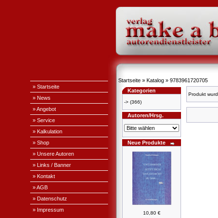
Startseite
»
Katalog
»
9783961720705
» Startseite
Kategorien
Produkt wurd
» News
->
(366)
» Angebot
Autoren/Hrsg.
» Service
» Kalkulation
» Shop
Neue Produkte
» Unsere Autoren
» Links / Banner
» Kontakt
» AGB
» Datenschutz
» Impressum
10,80 €