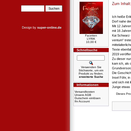
Zum Inhalt
Ich heiße Er
Dorf nahe de
Mit 12 Jahre
Design by
super-online.de
mit 16 Jahre
Kai Schwarz 
Facetten
LYRIK
ventum“ trete
10,00 €
mittelalterli
Texte ebenfa
Schnellsuche
2019 veröffen
Zu dieser nu
kam ich, als
Verwenden Sie
Grundversorg
Stichworte, um ein
Die Geschich
Produkt zu finden.
erweiterte Suche
Insel Föhr, i
und sich mit 
Informationen
Junge etwas 
Versandkosten
Dieses Pro
Unsere AGB
Gutschein einlösen
Ihr Account