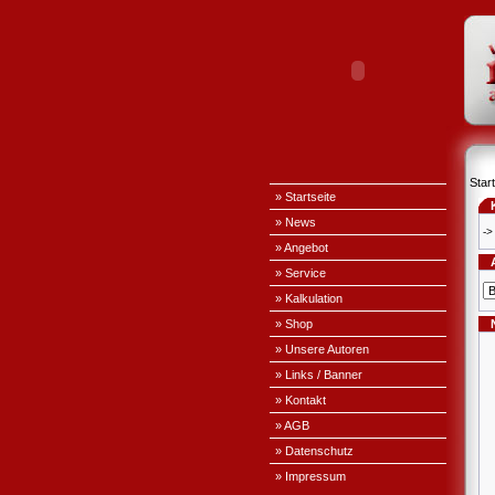
Start
» Startseite
» News
->
» Angebot
» Service
» Kalkulation
» Shop
» Unsere Autoren
» Links / Banner
» Kontakt
» AGB
» Datenschutz
» Impressum