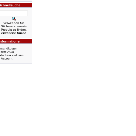
Schnellsuche
Verwenden Sie
Stichworte, um ein
Produkt zu finden.
erweiterte Suche
Informationen
rsandkosten
nsere AGB
tschein einlösen
r Account