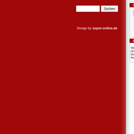
Design by
super-online.de
Ve
U
Gu
Ih