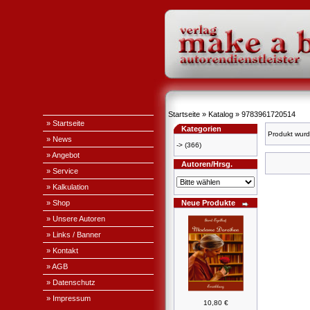
Startseite
»
Katalog
»
9783961720514
» Startseite
Kategorien
Produkt wurd
» News
->
(366)
» Angebot
Autoren/Hrsg.
» Service
» Kalkulation
» Shop
Neue Produkte
» Unsere Autoren
» Links / Banner
» Kontakt
» AGB
» Datenschutz
» Impressum
10,80 €