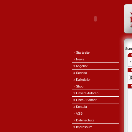
Start
» Startseite
» News
->
» Angebot
» Service
» Kalkulation
» Shop
» Unsere Autoren
» Links / Banner
» Kontakt
» AGB
» Datenschutz
» Impressum