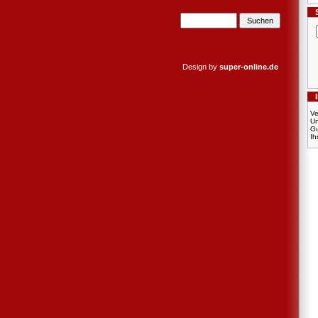
Design by
super-online.de
Ve
U
Gu
Ih