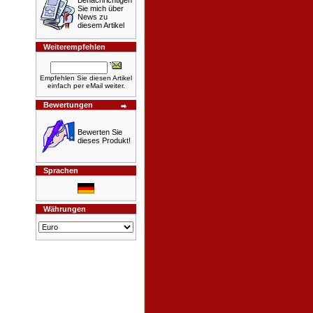
Benachrichtigen
Sie mich über
News zu
diesem Artikel
Weiterempfehlen
Empfehlen Sie diesen Artikel
einfach per eMail weiter.
Bewertungen
Bewerten Sie
dieses Produkt!
Sprachen
Währungen