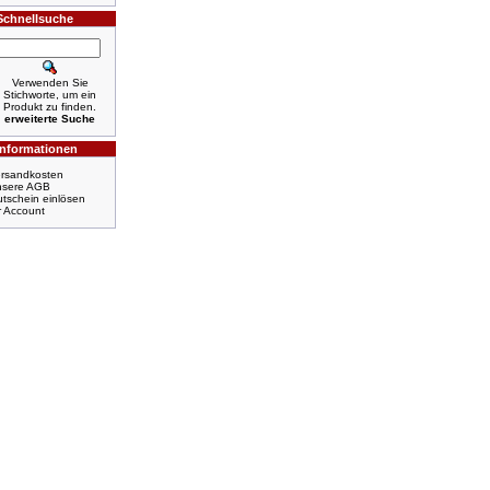
Schnellsuche
Verwenden Sie
Stichworte, um ein
Produkt zu finden.
erweiterte Suche
Informationen
rsandkosten
nsere AGB
tschein einlösen
r Account