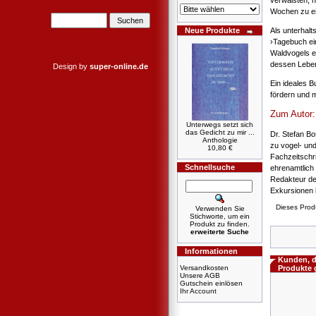
verwaisten, n
Wochen zu ei
Als unterhal
Neue Produkte
›Tagebuch ei
Waldvogels er
dessen Leben
Design by
super-online.de
Ein ideales B
fördern und 
Zum Autor:
Unterwegs setzt sich
das Gedicht zu mir ...
Dr. Stefan Bo
Anthologie
zu vogel- un
10,80 €
Fachzeitschri
Schnellsuche
ehrenamtlich
Redakteur de
Exkursionen 
Dieses Prod
Verwenden Sie
Stichworte, um ein
Produkt zu finden.
erweiterte Suche
Informationen
Kunden, d
Versandkosten
Produkte 
Unsere AGB
Gutschein einlösen
Ihr Account