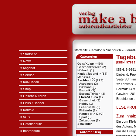
Startseite
»
Katalog
»
Sachbuch
»
Flora&
» Startseite
Tagebu
Kategorien
» News
[ISBN: 97839
Geist/Kultur->
(54)
Geschenkservice
(2)
» Angebot
ISBN: 3-939
Hörbuch
(1)
Kinder/Jugend->
(34)
Einband: Pa
» Service
Medizin->
(2)
Seiten/Umfan
Sachbuch
->
(273)
» Kalkulation
Astrologie
(3)
32 schwarz-
Bildband
(3)
» Shop
Format: 14 x
Esoterik
(5)
Essen&Trinken
(3)
Gewicht: 201 
» Unsere Autoren
Flora&Fauna
(1)
Erschienen : 
Gesundheit
(3)
» Links / Banner
Hobby
(1)
LESEPRO
Lebenshilfe
(2)
» Kontakt
Philatelie
(2)
Ratgeber->
(240)
Zum Inhalt
» AGB
Sport
(3)
Zeitzeugen
(7)
Ein vom Kleib
» Datenschutz
Schulbuch
des Autors. 
» Impressum
nur die Ereig
Autoren/Hrsg.