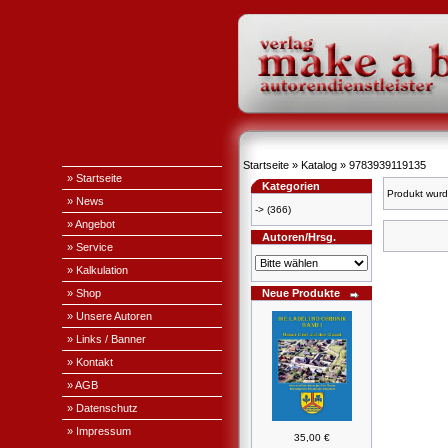
Startseite
»
Katalog
»
9783939119135
» Startseite
Kategorien
Produkt wurd
» News
->
(366)
» Angebot
Autoren/Hrsg.
» Service
» Kalkulation
» Shop
Neue Produkte
» Unsere Autoren
» Links / Banner
» Kontakt
» AGB
» Datenschutz
» Impressum
35,00 €