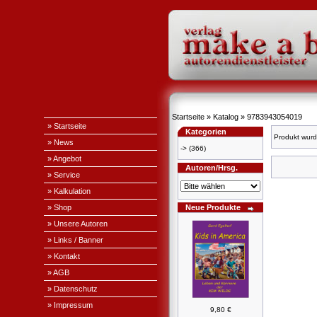
Startseite
»
Katalog
»
9783943054019
» Startseite
Kategorien
Produkt wurd
» News
->
(366)
» Angebot
Autoren/Hrsg.
» Service
» Kalkulation
» Shop
Neue Produkte
» Unsere Autoren
» Links / Banner
» Kontakt
» AGB
» Datenschutz
» Impressum
9,80 €