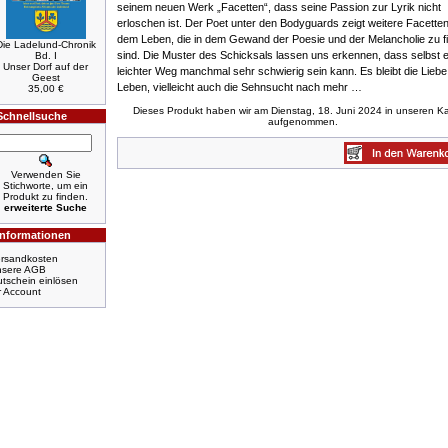
seinem neuen Werk „Facetten“, dass seine Passion zur Lyrik nicht
erloschen ist. Der Poet unter den Bodyguards zeigt weitere Facette
dem Leben, die in dem Gewand der Poesie und der Melancholie zu f
Die Ladelund-Chronik
sind. Die Muster des Schicksals lassen uns erkennen, dass selbst e
Bd. I
Unser Dorf auf der
leichter Weg manchmal sehr schwierig sein kann. Es bleibt die Lieb
Geest
Leben, vielleicht auch die Sehnsucht nach mehr …
35,00 €
Dieses Produkt haben wir am Dienstag, 18. Juni 2024 in unseren K
Schnellsuche
aufgenommen.
Verwenden Sie
Stichworte, um ein
Produkt zu finden.
erweiterte Suche
Informationen
rsandkosten
nsere AGB
tschein einlösen
r Account