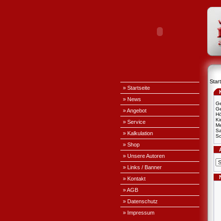
Start
» Startseite
» News
Ge
Ge
» Angebot
H
Ki
» Service
Me
S
» Kalkulation
Sc
» Shop
» Unsere Autoren
» Links / Banner
» Kontakt
» AGB
» Datenschutz
» Impressum