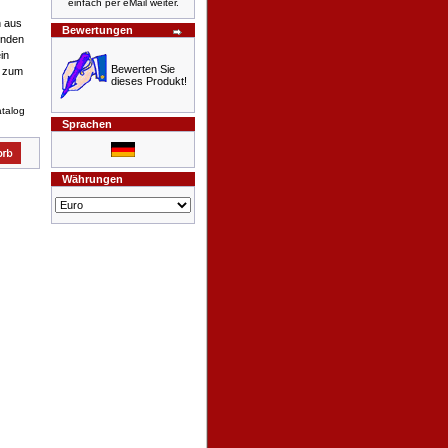
einfach per eMail weiter.
n aus
Bewertungen
inden
in
Bewerten Sie
e zum
dieses Produkt!
atalog
Sprachen
Währungen