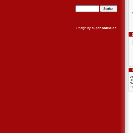
Design by
super-online.de
Ve
U
Gu
Ih