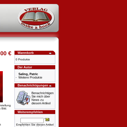
,00 €
Warenkorb
0 Produkte
Der Autor
Saling, Patric
-
Weitere Produkte
Benachrichtigungen
Benachrichtigen
Sie mich über
News zu
diesem Artikel
rstellung
 Bild.
Weiterempfehlen
n
Empfehlen Sie diesen Artikel