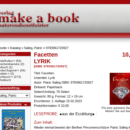
seite
»
Katalog
»
Saling, Patric
»
9783961720927
Facetten
10
Kategorien
LYRIK
ist/Kultur->
(54)
schenkservice
(2)
[ISBN: 9783961720927]
örbuch
(1)
nder/Jugend->
(34)
Titel: Facetten
dizin->
(2)
achbuch->
(273)
Untertitel: Lyrik
hulbuch
Autor: Patric Saling ISBN: 9783961720927
Einband: Paperback
Autoren/Hrsg.
Seiten/Umfang: 76 Seiten
Gewicht: 80 g, Format: 12 × 19 cm
Erschienen: 1. Auflage 15.02.2023
Neue Produkte
Preisinformation: € 10,00
Für eine grössere Da
klicken Sie auf das
LESEPROBE:
●aus der Erzählung●
:
Zum Inhalt:
Wieder einmal beweist der Berliner Personenschützer Patric Saling i