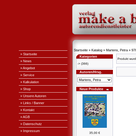
Startseite
»
Katalog
»
Martens, Petra
»
97
» Startseite
Kategorien
Produkt wurd
» News
->
(366)
» Angebot
Autoren/Hrsg.
» Service
» Kalkulation
» Shop
Neue Produkte
» Unsere Autoren
» Links / Banner
» Kontakt
» AGB
» Datenschutz
» Impressum
35,00 €