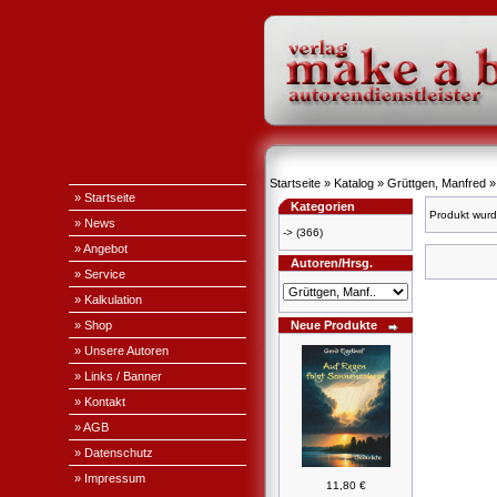
Startseite
»
Katalog
»
Grüttgen, Manfred
» Startseite
Kategorien
Produkt wurd
» News
->
(366)
» Angebot
Autoren/Hrsg.
» Service
» Kalkulation
» Shop
Neue Produkte
» Unsere Autoren
» Links / Banner
» Kontakt
» AGB
» Datenschutz
» Impressum
11,80 €