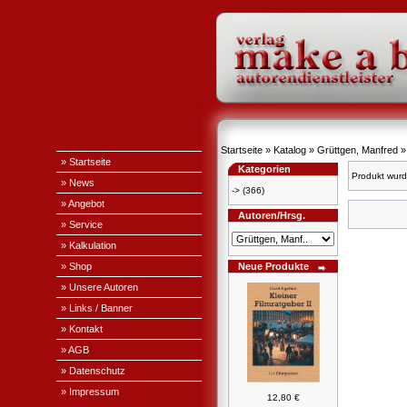
Startseite
»
Katalog
»
Grüttgen, Manfred
» Startseite
Kategorien
Produkt wurd
» News
->
(366)
» Angebot
Autoren/Hrsg.
» Service
» Kalkulation
» Shop
Neue Produkte
» Unsere Autoren
» Links / Banner
» Kontakt
» AGB
» Datenschutz
» Impressum
12,80 €