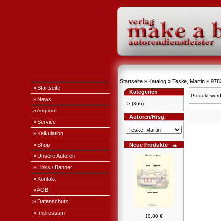
Startseite
»
Katalog
»
Teske, Martin
»
978
» Startseite
Kategorien
Produkt wurd
» News
->
(366)
» Angebot
Autoren/Hrsg.
» Service
» Kalkulation
» Shop
Neue Produkte
» Unsere Autoren
» Links / Banner
» Kontakt
» AGB
» Datenschutz
» Impressum
10,80 €