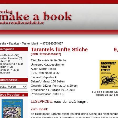
seite
»
Katalog
»
Teske, Martin
»
9783943054637
Tarantels fünfte Stiche
9
Kategorien
[ISBN: 9783943054637]
ist/Kultur->
(54)
schenkservice
(2)
Titel: Tarantels fünfte Stiche
örbuch
(1)
nder/Jugend->
(34)
Untertitel: Kurzgeschichten
dizin->
(2)
Autor: Martin Teske
achbuch->
(273)
hulbuch
ISBN: 9783943054637
Einband: Paperback
Autoren/Hrsg.
Seiten/Umfang: 150 Seiten
Gewicht: 162 gr, Format: 14 x 20 cm
Erschienen : 1. Auflage 10.02.2015
Für eine grössere Da
Preisinformation: 9,80EUR
Neue Produkte
klicken Sie auf das
LESEPROBE:
●aus der Erzählung●
:
Zum Inhalt:
Es bleibt dabei: Tarantel sticht. Es sind kleine Stiche, die nicht schm