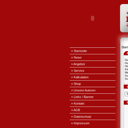
Start
» Startseite
» News
Ge
Ge
» Angebot
H
Ki
» Service
Me
S
» Kalkulation
Sc
» Shop
» Unsere Autoren
» Links / Banner
» Kontakt
» AGB
» Datenschutz
» Impressum