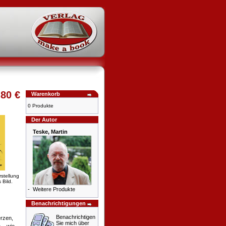
,80 €
Warenkorb
0 Produkte
Der Autor
Teske, Martin
rstellung
 Bild.
-
Weitere Produkte
Benachrichtigungen
Benachrichtigen
erzen,
Sie mich über