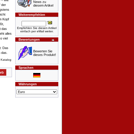
e – wie
News zu
f der
diesem Artikel
igstens
icht
Weiterempfehlen
im Kopf
ßt,
Empfehlen Sie diesen Artikel
t das
einfach per eMail weiter.
ht alles
o viel
Bewertungen
t: Das
Bewerten Sie
h das.
dieses Produkt!
 Katalog
Sprachen
Währungen