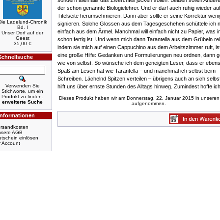
sondern allenfalls das Zwerchfell jucken sollen. Beißen sollen Ander
der schon genannte Biologielehrer. Und er darf auch ruhig wieder au
Titelseite herumschmieren. Dann aber sollte er seine Korrektur wen
Die Ladelund-Chronik
signieren. Solche Glossen aus dem Tagesgeschehen schüttele ich n
Bd. I
einfach aus dem Ärmel. Manchmal will einfach nicht zu Papier, was 
Unser Dorf auf der
Geest
schon fertig ist. Und wenn mich dann Tarantella aus dem Grübeln rei
35,00 €
indem sie mich auf einen Cappuchino aus dem Arbeitszimmer ruft, is
eine große Hilfe: Gedanken und Formulierungen neu ordnen, dann ge
Schnellsuche
wie von selbst. So wünsche ich dem geneigten Leser, dass er ebens
Spaß am Lesen hat wie Tarantella – und manchmal ich selbst beim
Schreiben. Lächelnd Spitzen verteilen – übrigens auch an sich selbs
Verwenden Sie
hilft uns über ernste Stunden des Alltags hinweg. Zumindest hoffe ic
Stichworte, um ein
Produkt zu finden.
Dieses Produkt haben wir am Donnerstag, 22. Januar 2015 in unseren
erweiterte Suche
aufgenommen.
Informationen
rsandkosten
nsere AGB
tschein einlösen
r Account