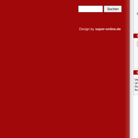
Design by
super-online.de
Ve
U
Gu
Ih