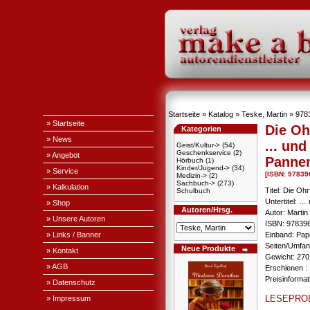
Startseite
»
Katalog
»
Teske, Martin
»
978
» Startseite
Die Oh
Kategorien
» News
... un
Geist/Kultur->
(54)
Geschenkservice
(2)
» Angebot
Panne
Hörbuch
(1)
Kinder/Jugend->
(34)
» Service
[ISBN: 9783
Medizin->
(2)
Sachbuch->
(273)
» Kalkulation
Titel: Die Ohr
Schulbuch
Untertitel: 
» Shop
Autoren/Hrsg.
Autor: Martin
» Unsere Autoren
ISBN: 97839
» Links / Banner
Einband: Pa
Seiten/Umfan
Neue Produkte
» Kontakt
Gewicht: 270
» AGB
Erschienen : 
Preisinforma
» Datenschutz
LESEPRO
» Impressum