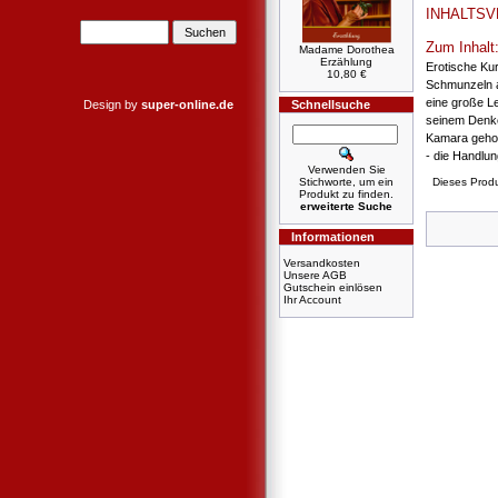
INHALTSV
Zum Inhalt
Madame Dorothea
Erzählung
Erotische Ku
10,80 €
Schmunzeln an
eine große Le
Design by
super-online.de
Schnellsuche
seinem Denke
Kamara gehol
- die Handlu
Verwenden Sie
Stichworte, um ein
Dieses Prod
Produkt zu finden.
erweiterte Suche
Informationen
Versandkosten
Unsere AGB
Gutschein einlösen
Ihr Account