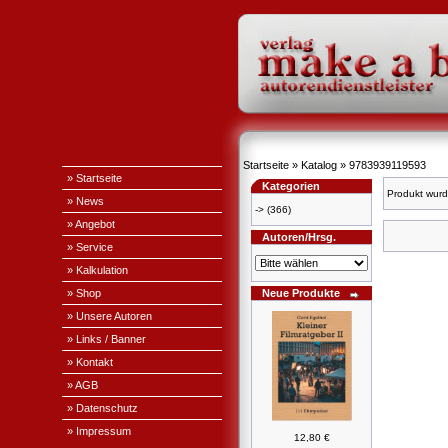
Startseite
»
Katalog
»
9783939119593
» Startseite
Kategorien
Produkt wurd
» News
->
(366)
» Angebot
Autoren/Hrsg.
» Service
» Kalkulation
» Shop
Neue Produkte
» Unsere Autoren
» Links / Banner
» Kontakt
» AGB
» Datenschutz
» Impressum
12,80 €