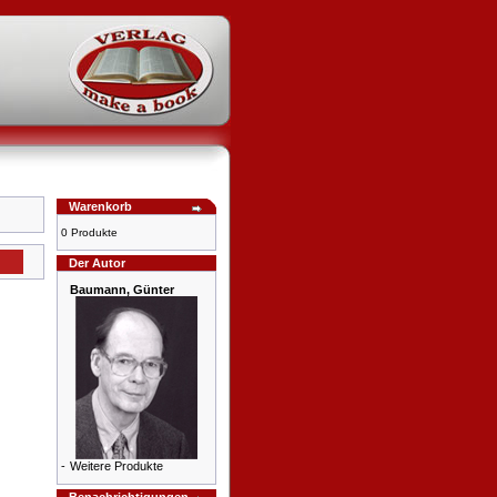
Warenkorb
0 Produkte
Der Autor
Baumann, Günter
-
Weitere Produkte