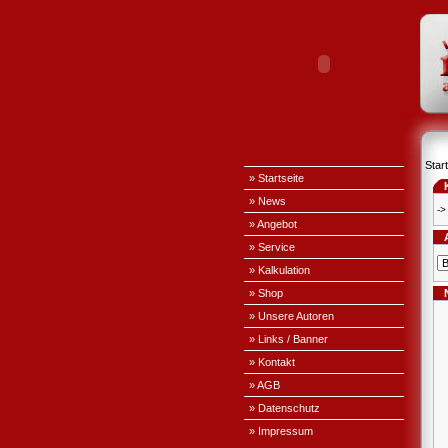
Start
» Startseite
» News
->
» Angebot
» Service
» Kalkulation
» Shop
» Unsere Autoren
» Links / Banner
» Kontakt
» AGB
» Datenschutz
» Impressum