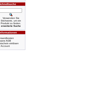
Schnellsuche
Verwenden Sie
Stichworte, um ein
Produkt zu finden.
erweiterte Suche
Informationen
rsandkosten
nsere AGB
tschein einlösen
r Account