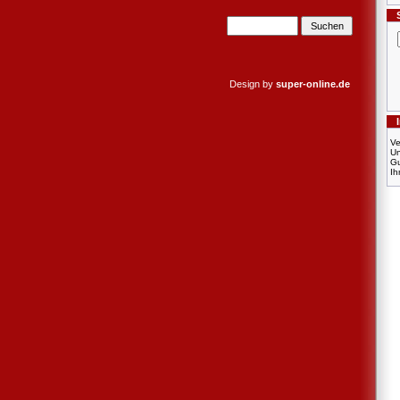
Design by
super-online.de
Ve
U
Gu
Ih