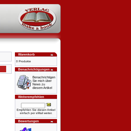
Warenkorb
0 Produkte
Benachrichtigungen
Benachrichtigen
Sie mich über
News zu
diesem Artikel
Weiterempfehlen
Empfehlen Sie diesen Artikel
einfach per eMail weiter.
Bewertungen