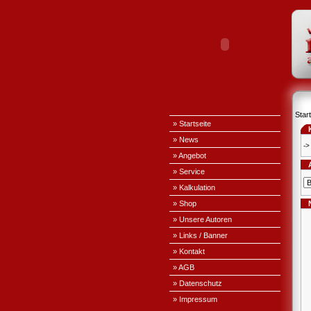
Start
» Startseite
» News
->
» Angebot
» Service
» Kalkulation
» Shop
» Unsere Autoren
» Links / Banner
» Kontakt
» AGB
» Datenschutz
» Impressum