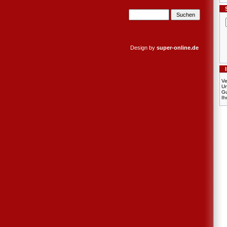
Design by
super-online.de
Ve
U
Gu
Ih