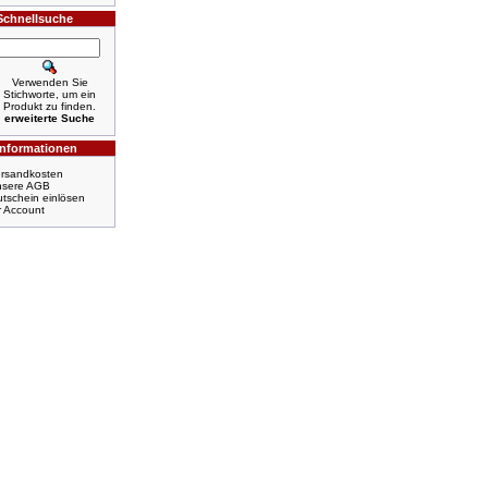
Schnellsuche
Verwenden Sie
Stichworte, um ein
Produkt zu finden.
erweiterte Suche
Informationen
rsandkosten
nsere AGB
tschein einlösen
r Account