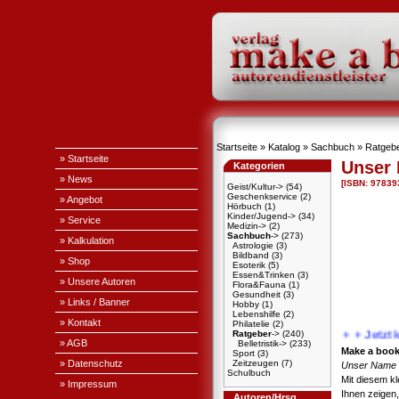
Startseite
»
Katalog
»
Sachbuch
»
Ratgeb
» Startseite
Unser
Kategorien
» News
[ISBN: 97839
Geist/Kultur->
(54)
Geschenkservice
(2)
» Angebot
Hörbuch
(1)
Kinder/Jugend->
(34)
» Service
Medizin->
(2)
Sachbuch
->
(273)
» Kalkulation
Astrologie
(3)
Bildband
(3)
» Shop
Esoterik
(5)
Essen&Trinken
(3)
» Unsere Autoren
Flora&Fauna
(1)
Gesundheit
(3)
» Links / Banner
Hobby
(1)
Lebenshilfe
(2)
» Kontakt
Philatelie
(2)
Ratgeber
->
(240)
+ + + Jetzt kos
» AGB
Belletristik->
(233)
Make a boo
Sport
(3)
» Datenschutz
Zeitzeugen
(7)
Unser Name 
Schulbuch
Mit diesem kl
» Impressum
Ihnen zeigen
Autoren/Hrsg.