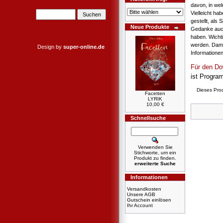
davon, in we
Vielleicht ha
gestellt, als
Neue Produkte
Gedanke auch
haben. Wichti
werden. Damit
Design by
super-online.de
Informatione
Für den Do
ist Progr
Dieses Pro
Facetten
LYRIK
10,00 €
Schnellsuche
Verwenden Sie
Stichworte, um ein
Produkt zu finden.
erweiterte Suche
Informationen
Versandkosten
Unsere AGB
Gutschein einlösen
Ihr Account