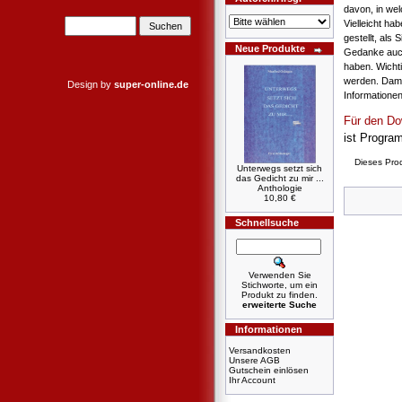
davon, in we
Vielleicht ha
gestellt, als
Neue Produkte
Gedanke auch
haben. Wichti
werden. Damit
Design by
super-online.de
Informatione
Für den Do
ist Progr
Dieses Pro
Unterwegs setzt sich
das Gedicht zu mir ...
Anthologie
10,80 €
Schnellsuche
Verwenden Sie
Stichworte, um ein
Produkt zu finden.
erweiterte Suche
Informationen
Versandkosten
Unsere AGB
Gutschein einlösen
Ihr Account