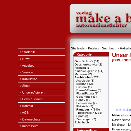
Startseite
»
Katalog
»
Sachbuch
»
Ratgeb
» Startseite
Unser
Kategorien
» News
[ISBN: 97839
Geist/Kultur->
(54)
Geschenkservice
(2)
» Angebot
Hörbuch
(1)
Kinder/Jugend->
(34)
» Service
Medizin->
(2)
Sachbuch
->
(273)
» Kalkulation
Astrologie
(3)
Bildband
(3)
» Shop
Esoterik
(5)
Essen&Trinken
(3)
» Unsere Autoren
Flora&Fauna
(1)
Gesundheit
(3)
» Links / Banner
Hobby
(1)
Lebenshilfe
(2)
» Kontakt
Philatelie
(2)
Ratgeber
->
(240)
+ + + Jetzt
» AGB
Belletristik->
(233)
Make a boo
Sport
(3)
» Datenschutz
Zeitzeugen
(7)
Unser Name 
Schulbuch
Mit diesem kl
» Impressum
Ihnen zeigen
Autoren/Hrsg.