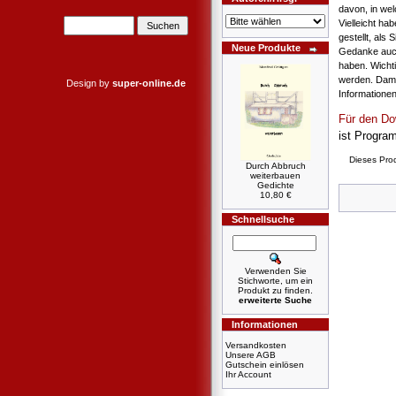
davon, in we
Vielleicht ha
gestellt, als
Neue Produkte
Gedanke auch
haben. Wichti
werden. Damit
Design by
super-online.de
Informatione
Für den Do
ist Progr
Dieses Pro
Durch Abbruch
weiterbauen
Gedichte
10,80 €
Schnellsuche
Verwenden Sie
Stichworte, um ein
Produkt zu finden.
erweiterte Suche
Informationen
Versandkosten
Unsere AGB
Gutschein einlösen
Ihr Account