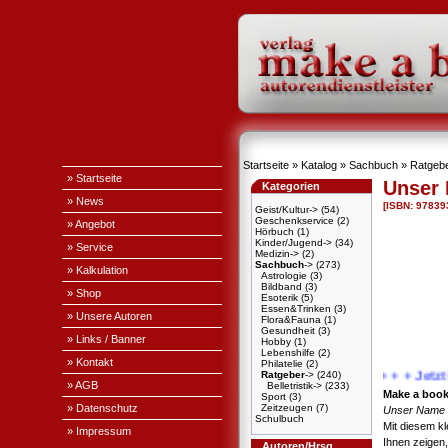
Startseite
»
Katalog
»
Sachbuch
»
Ratgeb
» Startseite
Unser
Kategorien
» News
[ISBN: 97839
Geist/Kultur->
(54)
Geschenkservice
(2)
» Angebot
Hörbuch
(1)
Kinder/Jugend->
(34)
» Service
Medizin->
(2)
Sachbuch
->
(273)
» Kalkulation
Astrologie
(3)
Bildband
(3)
» Shop
Esoterik
(5)
Essen&Trinken
(3)
» Unsere Autoren
Flora&Fauna
(1)
Gesundheit
(3)
» Links / Banner
Hobby
(1)
Lebenshilfe
(2)
» Kontakt
Philatelie
(2)
Ratgeber
->
(240)
+ + + Jetzt k
» AGB
Belletristik->
(233)
Make a boo
Sport
(3)
» Datenschutz
Zeitzeugen
(7)
Unser Name 
Schulbuch
Mit diesem kl
» Impressum
Ihnen zeigen
Autoren/Hrsg.