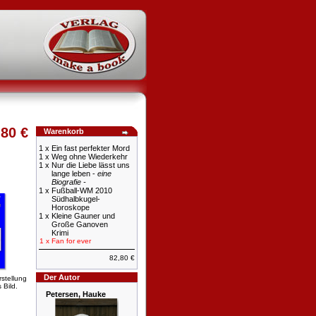
,80 €
Warenkorb
1 x
Ein fast perfekter Mord
1 x
Weg ohne Wiederkehr
1 x
Nur die Liebe lässt uns
lange leben -
eine
Biografie -
1 x
Fußball-WM 2010
Südhalbkugel-
Horoskope
1 x
Kleine Gauner und
Große Ganoven
Krimi
1 x
Fan for ever
82,80 €
Der Autor
rstellung
 Bild.
Petersen, Hauke