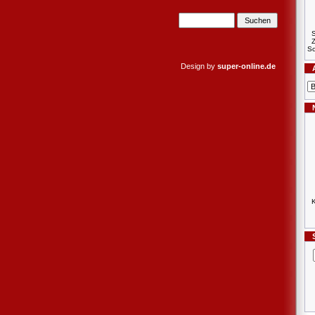
S
Sc
Design by
super-online.de
K