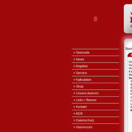
Start
» Startseite
» News
Ge
Ge
» Angebot
H
Ki
» Service
Me
S
» Kalkulation
A
» Shop
E
» Unsere Autoren
» Links / Banner
L
» Kontakt
P
» AGB
» Datenschutz
» Impressum