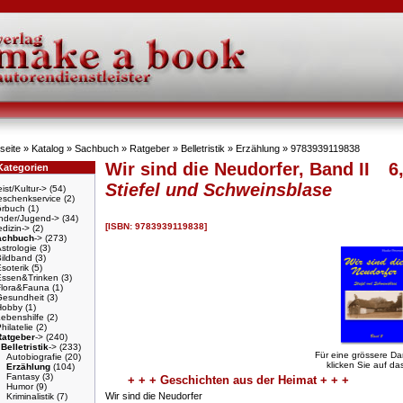
seite
»
Katalog
»
Sachbuch
»
Ratgeber
»
Belletristik
»
Erzählung
»
9783939119838
Wir sind die Neudorfer, Band II
6
Kategorien
Stiefel und Schweinsblase
ist/Kultur->
(54)
schenkservice
(2)
örbuch
(1)
nder/Jugend->
(34)
[ISBN: 9783939119838]
dizin->
(2)
achbuch
->
(273)
strologie
(3)
Bildband
(3)
soterik
(5)
Essen&Trinken
(3)
Flora&Fauna
(1)
Gesundheit
(3)
Hobby
(1)
ebenshilfe
(2)
hilatelie
(2)
Ratgeber
->
(240)
Belletristik
->
(233)
Für eine grössere Da
Autobiografie
(20)
klicken Sie auf das
Erzählung
(104)
Fantasy
(3)
+ + + Geschichten aus der Heimat + + +
Humor
(9)
Wir sind die Neudorfer
Kriminalistik
(7)