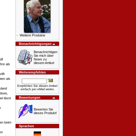
-
Weitere Produkte
Benachrichtigungen
Benachrichtigen
Sie mich über
News zu
ll
diesem Artikel
hre als
Weiterempfehlen
tift
ten als
Empfehlen Sie diesen Artikel
sland
einfach per eMail weiter.
rdsee,
Bewertungen
ei lässt
e
Bewerten Sie
dieses Produkt!
nen beim
Sprachen
en