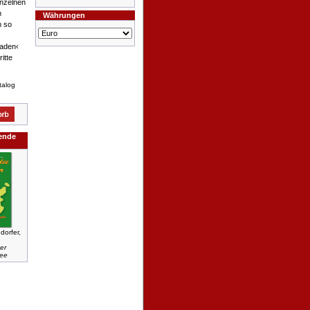
inzelnen
m
Währungen
h so
aden‹
itte
talog
gende
dorfer,
er
tee