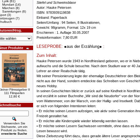
Lyrik
(61)
Stiefel und Schweinsblase
Mundart
(14)
Autor: Hauke Petersen
Märchen
(8)
Sammlungen
(6)
ISBN: 9783939119838
port
(3)
Einband: Paperback
Zeitzeugen
(7)
hulbuch
Seiten/Umfang : 94 Seiten, 8 Illustrationen,
Gewicht: 98gramm, Format: 12x 19 cm
Autoren/Hrsg.
Erschienen : 1. Auflage 30.05.2007
Preisinformation: 7,80 EUR
LESEPROBE:
●aus der Erzählung●
:
Neue Produkte
Zum Inhalt:
Hauke Petersen wurde 1943 in Nordfriesland geboren, wo er in Niebü
aufwuchs und die Schule besuchte. Nach dem Studium war er 40 Ja
Lehrer an einer Realschule tätig.
Mit seiner Pensionierung legte der ehemalige Deutschlehrer den Bleis
nicht aus der Hand, sondern entdeckte das Schreiben von Geschich
neues Hobby.
leiner Filmratgeber II
In seinen Geschichten blickt er zurück auf seine Kindheit in Nordfrie
111 Filmperlen
und erzählt in seiner Buchreihe „Wir sind die Neudorfer“ von der No
12,80 €
vom Wattenmeer, von der Marsch, von der Hallig- und Inselwelt. Dab
Schnellsuche
er sich von folgenden Intentionen leiten:
• Er möchte seinen Lesern aufzeigen, wie aktiv seine Generation ihr
Freizeit gestaltet hat.
• Er möchte alte Kinderspiele wieder lebendig werden lassen.
Verwenden Sie
• Er möchte seinen Lesern Sachwissen vermitteln, ohne dass es ih
Stichworte, um ein
Produkt zu finden.
Lesen bewusst wird.
erweiterte Suche
Diese Zielsetzung führt dazu, dass gerade ältere Leser angesproch