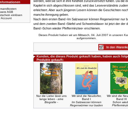
werden, weil sie sich in ihre Kindheit zurückversetzt fühlen. Da die e
Informationen
Kapitel in sich abgeschlossen sind, wird das Leseverständnis zude
rsandkosten
erleichtert. Aber auch jüngeren Lesern können die Geschichten noc
nsere AGB
manche Anregung geben.
tschein einlösen
r Account
Nach dem ersten Band ›Im Salzwasser können Regenwürmer nur b
und dem zweiten Band ›Stiefel und Schweinsblase‹ ist jetzt der der dr
Band ›Schon wieder Pfefferminztee‹ erschienen.
Dieses Produkt haben wir am Mittwoch, 04. Juli 2007 in unseren Ka
aufgenommen.
Kunden, die dieses Produkt gekauft haben, haben auch fol
Produkte gekauft:
Nur die Liebe lässt uns
Wir sind die Neudorfer,
Wir sind die Neu
lange leben -
eine
Band I
Band III
Biografie -
Im Salzwasser können
Schon wied
Regenwürmer nur baden
Pfefferminz