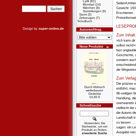
Lyrik
(61)
Seiten/Umfang
Mundart
(14)
Märchen
(8)
Gewicht: 193
Sammlungen
(6)
Erschienen : 
Sport
(3)
Preisinforma
Zeitzeugen
(7)
Schulbuch
LESEPRO
Design by
super-online.de
Autoren/Hrsg.
Zum Inhalt
»Ich kann dir
selbst nicht!
Neue Produkte
fast unglaub
Geschichte, 
sondern auch
entscheidend
die Wegweise
Zum Verlag
Die präzise u
Durch Abbruch
entführt, mac
weiterbauen
96-seitigen W
Gedichte
10,80 €
Handlung, die
unerwartete 
Schnellsuche
vielleicht der
die Autorin d
Landschaft tr
zu lassen … a
Verwenden Sie
Stichworte, um ein
sagen: ein L
Produkt zu finden.
Ausgabe noch
erweiterte Suche