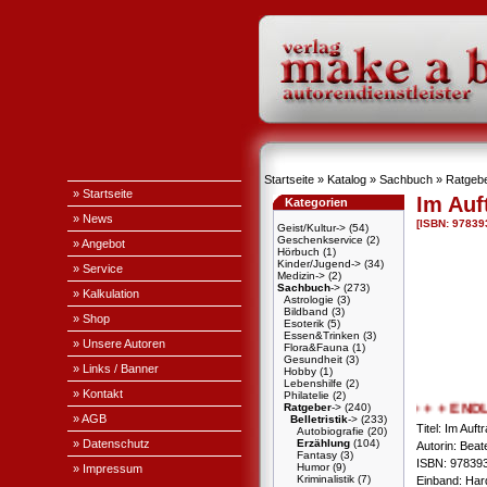
Startseite
»
Katalog
»
Sachbuch
»
Ratgeb
» Startseite
Im Auf
Kategorien
» News
[ISBN: 97839
Geist/Kultur->
(54)
Geschenkservice
(2)
» Angebot
Hörbuch
(1)
Kinder/Jugend->
(34)
» Service
Medizin->
(2)
Sachbuch
->
(273)
» Kalkulation
Astrologie
(3)
Bildband
(3)
» Shop
Esoterik
(5)
Essen&Trinken
(3)
» Unsere Autoren
Flora&Fauna
(1)
Gesundheit
(3)
» Links / Banner
Hobby
(1)
Lebenshilfe
(2)
» Kontakt
Philatelie
(2)
Ratgeber
->
(240)
+ + + ENDLICH
» AGB
Belletristik
->
(233)
Titel: Im Auf
Autobiografie
(20)
» Datenschutz
Erzählung
(104)
Autorin: Beat
Fantasy
(3)
ISBN: 97839
Humor
(9)
» Impressum
Kriminalistik
(7)
Einband: Har