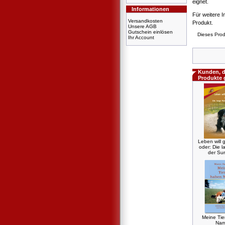
eignet.
Informationen
Für weitere I
Versandkosten
Produkt.
Unsere AGB
Gutschein einlösen
Dieses Prod
Ihr Account
Kunden, d
Produkte 
Leben will g
oder: Die l
der Sur
Meine Ti
Na