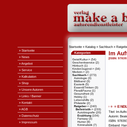
Startseite
»
Katalog
»
Sachbuch
»
Ratgeb
» Startseite
Im Auf
Kategorien
» News
[ISBN: 97839
Geist/Kultur->
(54)
Geschenkservice
(2)
» Angebot
Hörbuch
(1)
Kinder/Jugend->
(34)
» Service
Medizin->
(2)
Sachbuch
->
(273)
» Kalkulation
Astrologie
(3)
Bildband
(3)
» Shop
Esoterik
(5)
Essen&Trinken
(3)
» Unsere Autoren
Flora&Fauna
(1)
Gesundheit
(3)
» Links / Banner
Hobby
(1)
Lebenshilfe
(2)
» Kontakt
Philatelie
(2)
Ratgeber
->
(240)
+ + + ENDLICH
» AGB
Belletristik
->
(233)
Titel: Im Auf
Autobiografie
(20)
» Datenschutz
Erzählung
(104)
Autorin: Beat
Fantasy
(3)
ISBN: 97839
Humor
(9)
» Impressum
Kriminalistik
(7)
Einband: Har