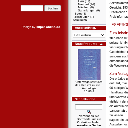
Lyrik
(61)
Seiten/Umfang
Mundart
(14)
Märchen
(8)
Gewicht: 193
Sammlungen
(6)
Erschienen : 
Sport
(3)
Preisinforma
Zeitzeugen
(7)
Schulbuch
LESEPRO
Design by
super-online.de
Autoren/Hrsg.
Zum Inhalt
»Ich kann dir
selbst nicht!
Neue Produkte
fast unglaub
Geschichte, 
sondern auch
entscheidend
die Wegweise
Zum Verlag
Die präzise u
Unterwegs setzt sich
entführt, mac
das Gedicht zu mir ...
96-seitigen W
Anthologie
10,80 €
Handlung, die
unerwartete 
Schnellsuche
vielleicht der
die Autorin d
Landschaft tr
zu lassen … a
Verwenden Sie
Stichworte, um ein
sagen: ein L
Produkt zu finden.
Ausgabe noch
erweiterte Suche