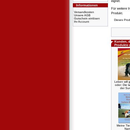
eignet.
Informationen
Für weitere I
Versandkosten
Produkt.
Unsere AGB
Gutschein einlösen
Dieses Prod
Ihr Account
Kunden, d
Produkte 
Leben will g
oder: Die l
der Sur
Meine Ti
Na