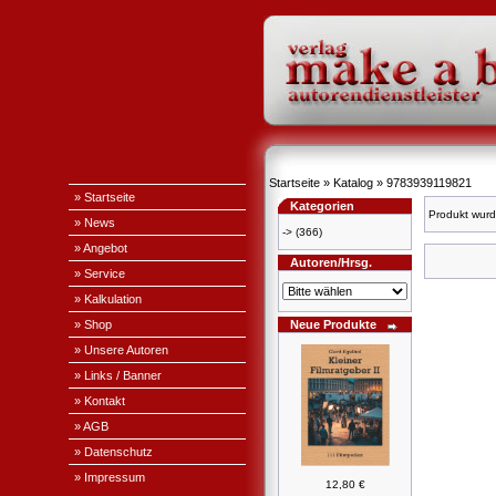
Startseite
»
Katalog
»
9783939119821
» Startseite
Kategorien
Produkt wurd
» News
->
(366)
» Angebot
Autoren/Hrsg.
» Service
» Kalkulation
» Shop
Neue Produkte
» Unsere Autoren
» Links / Banner
» Kontakt
» AGB
» Datenschutz
» Impressum
12,80 €