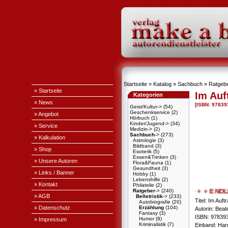
Startseite
»
Katalog
»
Sachbuch
»
Ratgeb
» Startseite
Im Auf
Kategorien
» News
[ISBN: 97839
Geist/Kultur->
(54)
Geschenkservice
(2)
» Angebot
Hörbuch
(1)
Kinder/Jugend->
(34)
» Service
Medizin->
(2)
Sachbuch
->
(273)
» Kalkulation
Astrologie
(3)
Bildband
(3)
» Shop
Esoterik
(5)
Essen&Trinken
(3)
» Unsere Autoren
Flora&Fauna
(1)
Gesundheit
(3)
» Links / Banner
Hobby
(1)
Lebenshilfe
(2)
» Kontakt
Philatelie
(2)
Ratgeber
->
(240)
+ + + ENDLICH
» AGB
Belletristik
->
(233)
Titel: Im Auf
Autobiografie
(20)
» Datenschutz
Erzählung
(104)
Autorin: Beat
Fantasy
(3)
ISBN: 97839
Humor
(9)
» Impressum
Kriminalistik
(7)
Einband: Har