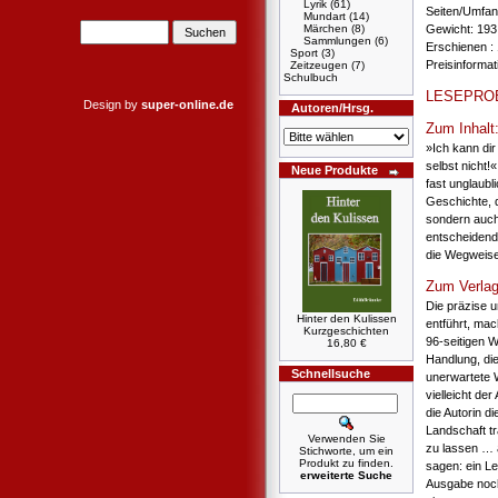
Lyrik
(61)
Seiten/Umfang
Mundart
(14)
Märchen
(8)
Gewicht: 193
Sammlungen
(6)
Erschienen : 
Sport
(3)
Preisinforma
Zeitzeugen
(7)
Schulbuch
LESEPRO
Design by
super-online.de
Autoren/Hrsg.
Zum Inhalt
»Ich kann dir
selbst nicht!
Neue Produkte
fast unglaub
Geschichte, 
sondern auch
entscheidend
die Wegweise
Zum Verlag
Die präzise u
Hinter den Kulissen
entführt, mac
Kurzgeschichten
96-seitigen W
16,80 €
Handlung, die
Schnellsuche
unerwartete 
vielleicht der
die Autorin d
Landschaft tr
Verwenden Sie
zu lassen … a
Stichworte, um ein
Produkt zu finden.
sagen: ein L
erweiterte Suche
Ausgabe noch