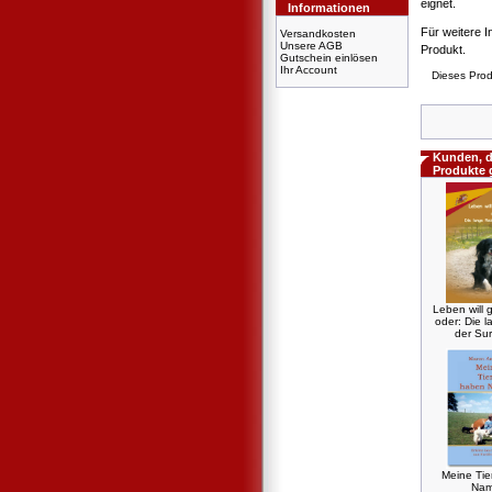
eignet.
Informationen
Für weitere I
Versandkosten
Unsere AGB
Produkt.
Gutschein einlösen
Ihr Account
Dieses Prod
Kunden, d
Produkte 
Leben will g
oder: Die l
der Sur
Meine Ti
Na