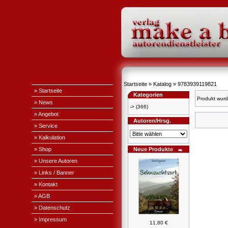
Startseite
»
Katalog
»
9783939119821
» Startseite
Kategorien
Produkt wurd
» News
->
(366)
» Angebot
Autoren/Hrsg.
» Service
» Kalkulation
» Shop
Neue Produkte
» Unsere Autoren
» Links / Banner
» Kontakt
» AGB
» Datenschutz
» Impressum
11,80 €