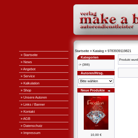
Startseite
»
Katalog
»
9783939119821
» Startseite
Kategorien
Produkt wurd
» News
->
(366)
» Angebot
Autoren/Hrsg.
» Service
» Kalkulation
» Shop
Neue Produkte
» Unsere Autoren
» Links / Banner
» Kontakt
» AGB
» Datenschutz
» Impressum
10,00 €