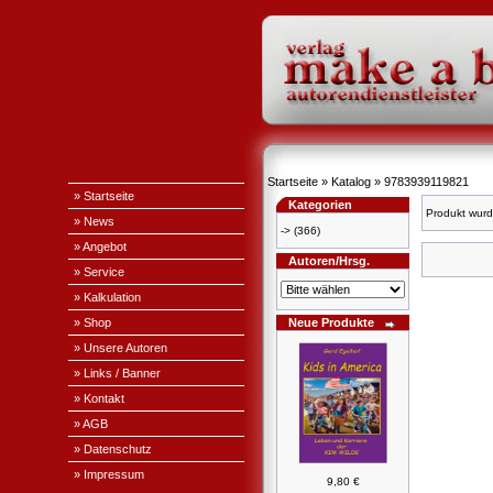
Startseite
»
Katalog
»
9783939119821
» Startseite
Kategorien
Produkt wurd
» News
->
(366)
» Angebot
Autoren/Hrsg.
» Service
» Kalkulation
» Shop
Neue Produkte
» Unsere Autoren
» Links / Banner
» Kontakt
» AGB
» Datenschutz
» Impressum
9,80 €