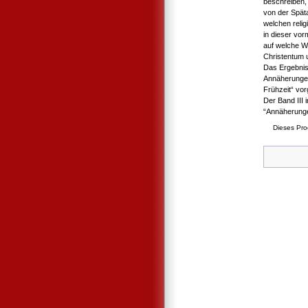
beschreiben,
von der Spätan
welchen relig
in dieser vor
auf welche W
Christentum 
Das Ergebnis 
Annäherungen
Frühzeit“ vorg
Der Band III 
“Annäherungen
Dieses Pro