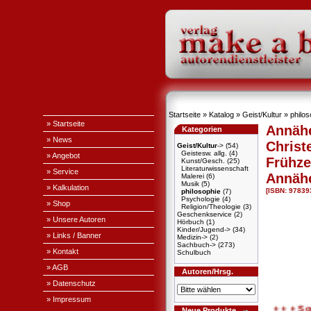
Startseite
»
Katalog
»
Geist/Kultur
»
philos
» Startseite
Annäh
Kategorien
» News
Christ
Geist/Kultur
->
(54)
Geistesw. allg.
(4)
» Angebot
Frühze
Kunst/Gesch.
(25)
Literaturwissenschaft
» Service
Annähe
Malerei
(6)
Musik
(5)
» Kalkulation
[ISBN: 97839
philosophie
(7)
Psychologie
(4)
» Shop
Religion/Theologie
(3)
Geschenkservice
(2)
» Unsere Autoren
Hörbuch
(1)
Kinder/Jugend->
(34)
» Links / Banner
Medizin->
(2)
Sachbuch->
(273)
» Kontakt
Schulbuch
» AGB
Autoren/Hrsg.
» Datenschutz
» Impressum
+ + + Sonder
Neue Produkte