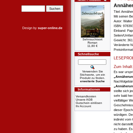
Annäher
Titel: Annähe
Mit seinen Be
Autor: Walter
ISBN: 97839
Design by
super-online.de
Einband: Pa
Seiten/Umfang
Sehnsuchtsort
Gewicht: 361
Roman
Veränderte N
11,80 €
Preisinforma
Schnellsuche
LESEPRO
Zum Inhalt
Verwenden Sie
Es war urspr
Stichworte, um ein
„Annäherung
Produkt zu finden.
erweiterte Suche
Nachfolgebän
„Annäherung
Informationen
stellte sich 
sehr bald her
Versandkosten
Unsere AGB
vielfältiger 
Gutschein einlösen
Geschehnisse
Ihr Account
dieser Epoch
würdigen. De
indirekt vom 
nicht darste
zu haben. Es 