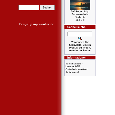
Auf Regen folgt
Sonnenschein
Gedichte
11,80 €
Design by
super-online.de
Schnellsuche
Verwenden Sie
Stichworte, um ein
Produkt zu finden.
erweiterte Suche
Informationen
Versandkosten
Unsere AGB
Gutschein einlösen
Ihr Account