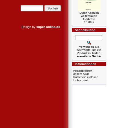
Durch Abbruch
weiterbauen
Gedichte
10,80 €
Design by
super-online.de
Schnellsuche
Verwenden Sie
Stichworte, um ein
Produkt zu finden.
erweiterte Suche
Informationen
Versandkosten
Unsere AGB
Gutschein einlösen
Ihr Account