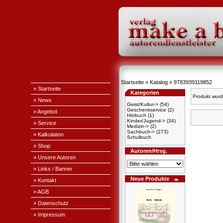
Startseite
»
Katalog
»
9783939119852
» Startseite
Kategorien
Produkt wurd
» News
Geist/Kultur->
(54)
Geschenkservice
(2)
» Angebot
Hörbuch
(1)
Kinder/Jugend->
(34)
» Service
Medizin->
(2)
Sachbuch->
(273)
» Kalkulation
Schulbuch
» Shop
Autoren/Hrsg.
» Unsere Autoren
» Links / Banner
Neue Produkte
» Kontakt
» AGB
» Datenschutz
» Impressum