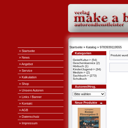
Startseite
»
Katalog
»
9783939119555
» Startseite
Kategorien
Produkt wurd
» News
Geist/Kultur->
(54)
Geschenkservice
(2)
» Angebot
Hörbuch
(1)
Kinder/Jugend->
(34)
» Service
Medizin->
(2)
Sachbuch->
(273)
» Kalkulation
Schulbuch
» Shop
Autoren/Hrsg.
» Unsere Autoren
» Links / Banner
Neue Produkte
» Kontakt
» AGB
» Datenschutz
» Impressum