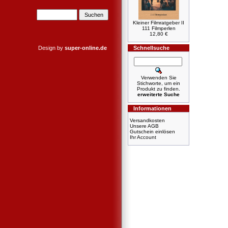
Kleiner Filmratgeber II
111 Filmperlen
12,80 €
Design by
super-online.de
Schnellsuche
Verwenden Sie
Stichworte, um ein
Produkt zu finden.
erweiterte Suche
Informationen
Versandkosten
Unsere AGB
Gutschein einlösen
Ihr Account